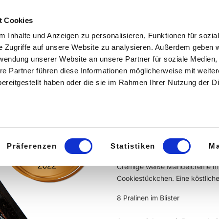
CHOKOLADEN
GASTGESCHENKE
PRALINENKURSE
t Cookies
 Inhalte und Anzeigen zu personalisieren, Funktionen für sozia
SCHOKOLADEN
GASTGESCHENKE
PRALINENKUR
e Zugriffe auf unsere Website zu analysieren. Außerdem geben w
rwendung unserer Website an unsere Partner für soziale Medien
re Partner führen diese Informationen möglicherweise mit weite
ereitgestellt haben oder die sie im Rahmen Ihrer Nutzung der D
8er Packun
Creme
Präferenzen
Statistiken
Ma
Cremige weiße Mandelcreme mit
Cookiestückchen. Eine köstlich
8 Pralinen im Blister