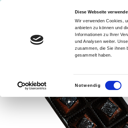
FIRMENKUNDEN
PRALINEN
S
Kostenloser Versand ab 75€
Diese Webseite verwende
Wir verwenden Cookies, um
FIRMENKUNDEN
PRALINEN
anbieten zu können und di
Informationen zu Ihrer Ve
und Analysen weiter. Unse
zusammen, die Sie ihnen b
gesammelt haben.
Einwilligungsauswahl
Notwendig