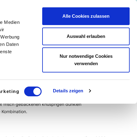
Kontakt
+49 (0)2506/5891101
Alle Cookies zulassen
le Medien
SE
ir
Auswahl erlauben
, Werbung
ren Daten
ienste
g Mandel-Cookie-
Nur notwendige Cookies
verwenden
Details zeigen
rketing
 frisch gebackenen knusprigen dunklen
e Kombination.